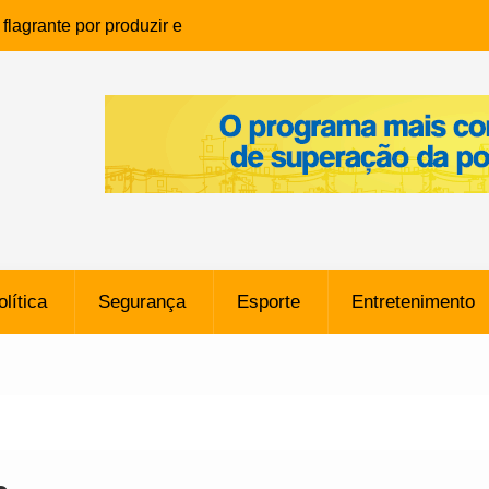
lagrante por produzir e
ia infantil em Eunápolis
ho é denunciado ao Ministério
bia após comentário
cantor
que morreu após ataque
ressão judicial por doação de
na sem restrições e pode
ntra o Vasco
olítica
Segurança
Esporte
Entretenimento
e da SpaceX Colide com a Lua
8 Metros, Afirma a Nasa
$ 130 Milhões por Volante
, mas Alvinegro Fixa Preço