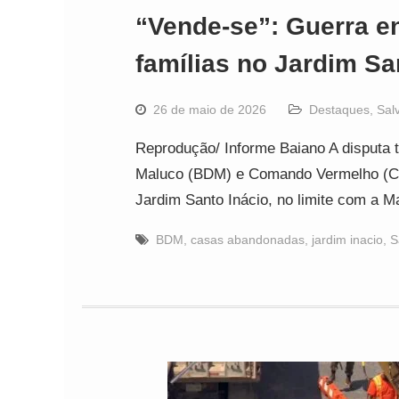
“Vende-se”: Guerra e
famílias no Jardim Sa
26 de maio de 2026
Destaques
,
Sal
Reprodução/ Informe Baiano A disputa t
Maluco (BDM) e Comando Vermelho (CV)
Jardim Santo Inácio, no limite com a 
BDM
,
casas abandonadas
,
jardim inacio
,
S