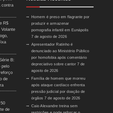
a contra
Homem é preso em flagrante por
ce R$
produzir e armazenar
 Volante
pornografia infantil em Eunápolis
ogo,
7 de agosto de 2026
Fixa
Apresentador Ratinho é
denunciado ao Ministério Público
por homofobia após comentário
Série B:
depreciativo sobre cantor
7 de
 pelo
agosto de 2026
reforço
Família de homem que morreu
o de
ra
após ataque cardíaco enfrenta
pressão judicial por doação de
órgãos
7 de agosto de 2026
 50
Caio Alexandre treina sem
te de
restrições e pode reforçar o