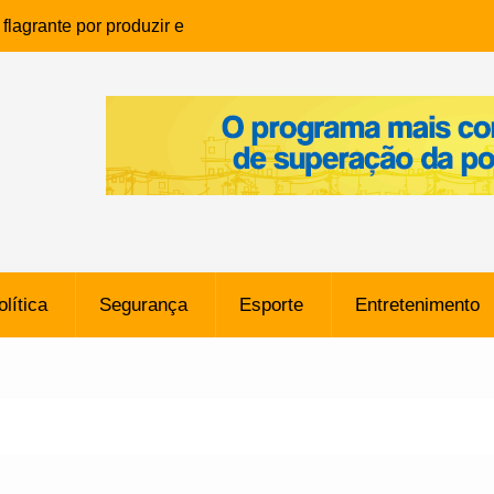
lagrante por produzir e
ia infantil em Eunápolis
ho é denunciado ao Ministério
bia após comentário
cantor
que morreu após ataque
ressão judicial por doação de
na sem restrições e pode
ntra o Vasco
olítica
Segurança
Esporte
Entretenimento
e da SpaceX Colide com a Lua
8 Metros, Afirma a Nasa
$ 130 Milhões por Volante
, mas Alvinegro Fixa Preço