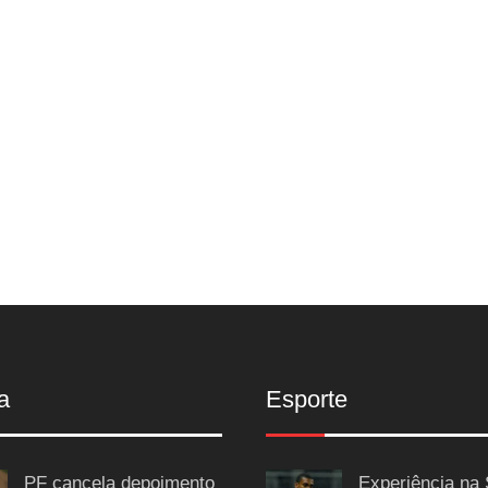
a
Esporte
PF cancela depoimento
Experiência na 