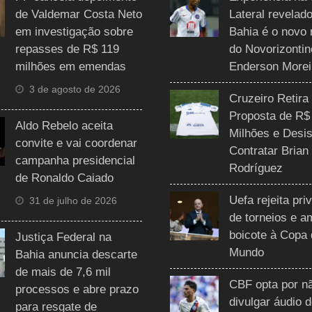
de Valdemar Costa Neto
Lateral revelado
em investigação sobre
Bahia é o novo 
repasses de R$ 119
do Novorizontin
milhões em emendas
Enderson Morei
3 de agosto de 2026
Cruzeiro Retira
Proposta de R$
Aldo Rebelo aceita
Milhões e Desis
convite e vai coordenar
Contratar Brian
campanha presidencial
Rodríguez
de Ronaldo Caiado
Uefa rejeita pri
31 de julho de 2026
de torneios e 
boicote à Copa
Justiça Federal na
Mundo
Bahia anuncia descarte
de mais de 7,6 mil
CBF opta por n
processos e abre prazo
divulgar áudio 
para resgate de