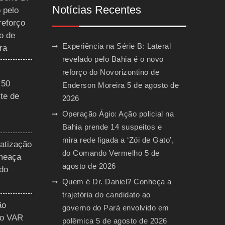
Notícias Recentes
 pelo
reforço
o de
Experiência na Série B: Lateral
ra
revelado pelo Bahia é o novo
reforço do Novorizontino de
 50
Enderson Moreira
5 de agosto de
te de
2026
Operação Ágio: Ação policial na
Bahia prende 14 suspeitos e
mira rede ligada a ‘Zói de Gato’,
vatização
do Comando Vermelho
5 de
ameaça
agosto de 2026
 do
Quem é Dr. Daniel? Conheça a
trajetória do candidato ao
ão
governo do Pará envolvido em
do VAR
polêmica
5 de agosto de 2026