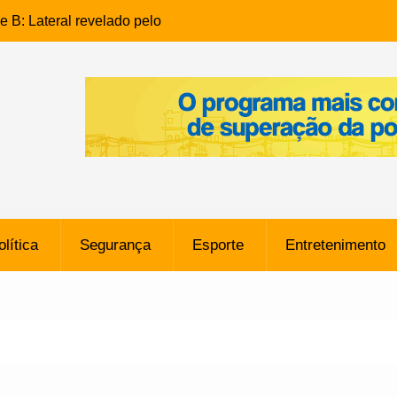
e B: Lateral revelado pelo
rço do Novorizontino de
o policial na Bahia prende 14
e ligada a ‘Zói de Gato’, do
o
 Conheça a trajetória do
no do Pará envolvido em
 de Freitas: Homem é
olítica
Segurança
Esporte
Entretenimento
 bairro Caji
órico Criminal: Influenciadora
a no Rio por Suspeita de
os de “Esquisito” após
e Dívida de R$ 80 Milhões