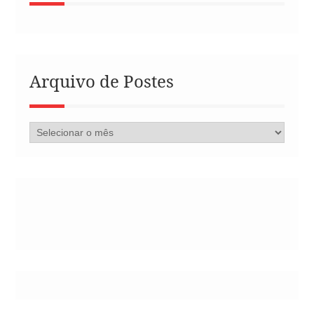
Arquivo de Postes
Arquivo
de
Postes