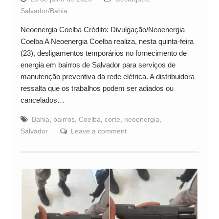
Salvador/Bahia
Neoenergia Coelba Crédito: Divulgação/Neoenergia
Coelba A Neoenergia Coelba realiza, nesta quinta-feira
(23), desligamentos temporários no fornecimento de
energia em bairros de Salvador para serviços de
manutenção preventiva da rede elétrica. A distribuidora
ressalta que os trabalhos podem ser adiados ou
cancelados…
Bahia
,
bairros
,
Coelba
,
corte
,
neoenergia
,
Salvador
Leave a comment