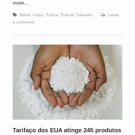
morte…
Bahia
,
Imbui
,
Policia
,
Policial
,
Salvador
Leave
a comment
Tarifaço dos EUA atinge 245 produtos