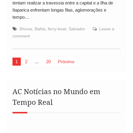
tentam realizar a travessia entre a capital e a Ilha de
Itaparica enfrentam longas filas, aglomerações e
tempo…
3horas
,
Bahia
,
ferry-boat
,
Salvador
Leave a
comment
Paginação
1
2
…
20
Próximo
de
posts
AC Notícias no Mundo em
Tempo Real