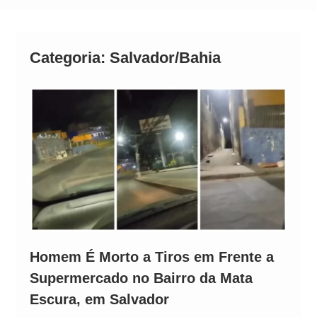
Operação Ágio: Ação policial na Bahia prende 14
suspeitos e mira rede ligada a ‘Zói de Gato’, do
Comando Vermelho
Categoria:
Salvador/Bahia
Homem É Morto a Tiros em Frente a
Supermercado no Bairro da Mata
Escura, em Salvador