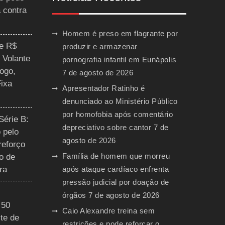
a contra
Homem é preso em flagrante por
ce R$
produzir e armazenar
 Volante
pornografia infantil em Eunápolis
ogo,
7 de agosto de 2026
Fixa
Apresentador Ratinho é
denunciado ao Ministério Público
por homofobia após comentário
Série B:
depreciativo sobre cantor
7 de
 pelo
agosto de 2026
reforço
Família de homem que morreu
o de
ra
após ataque cardíaco enfrenta
pressão judicial por doação de
órgãos
7 de agosto de 2026
 50
Caio Alexandre treina sem
te de
restrições e pode reforçar o