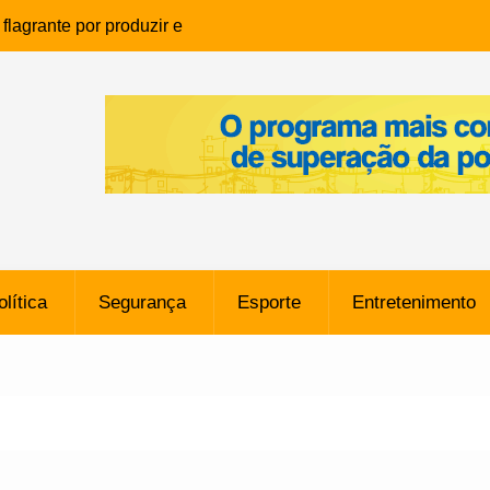
lagrante por produzir e
ia infantil em Eunápolis
ho é denunciado ao Ministério
bia após comentário
cantor
que morreu após ataque
ressão judicial por doação de
na sem restrições e pode
ntra o Vasco
olítica
Segurança
Esporte
Entretenimento
e da SpaceX Colide com a Lua
8 Metros, Afirma a Nasa
$ 130 Milhões por Volante
, mas Alvinegro Fixa Preço