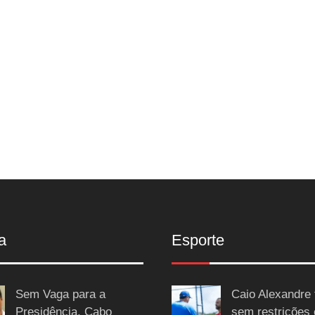
a
Esporte
Sem Vaga para a
Caio Alexandre 
Presidência, Cabo
sem restrições