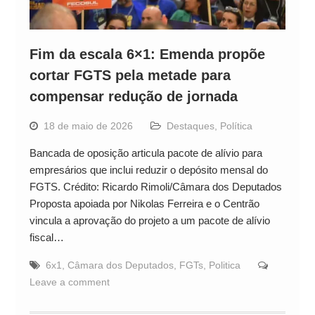
Fim da escala 6×1: Emenda propõe
cortar FGTS pela metade para
compensar redução de jornada
18 de maio de 2026
Destaques
,
Política
Bancada de oposição articula pacote de alívio para
empresários que inclui reduzir o depósito mensal do
FGTS. Crédito: Ricardo Rimoli/Câmara dos Deputados
Proposta apoiada por Nikolas Ferreira e o Centrão
vincula a aprovação do projeto a um pacote de alívio
fiscal…
6x1
,
Câmara dos Deputados
,
FGTs
,
Politica
Leave a comment