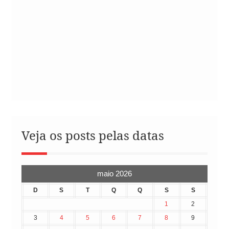
Veja os posts pelas datas
maio 2026
D
S
T
Q
Q
S
S
1
2
3
4
5
6
7
8
9