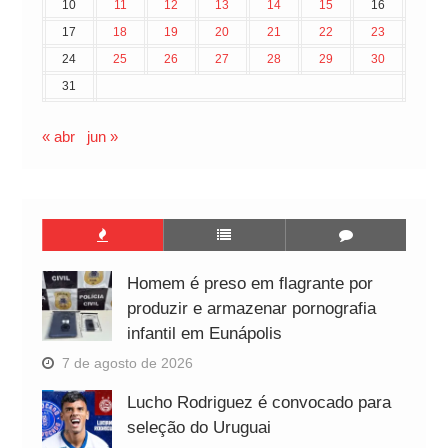
10
11
12
13
14
15
16
17
18
19
20
21
22
23
24
25
26
27
28
29
30
31
« abr
jun »
Homem é preso em flagrante por
produzir e armazenar pornografia
infantil em Eunápolis
7 de agosto de 2026
Lucho Rodriguez é convocado para
seleção do Uruguai