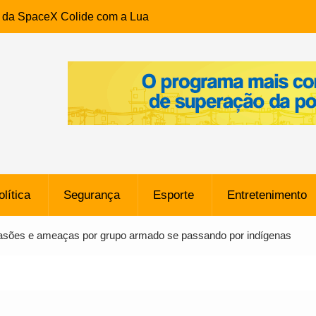
e da SpaceX Colide com a Lua
8 Metros, Afirma a Nasa
$ 130 Milhões por Volante
, mas Alvinegro Fixa Preço
residência, Cabo Daciolo Tem
verno do Amazonas Anunciada
ros em Frente a
airro da Mata Escura, em
olítica
Segurança
Esporte
Entretenimento
e B: Lateral revelado pelo
asões e ameaças por grupo armado se passando por indígenas
rço do Novorizontino de
o policial na Bahia prende 14
e ligada a ‘Zói de Gato’, do