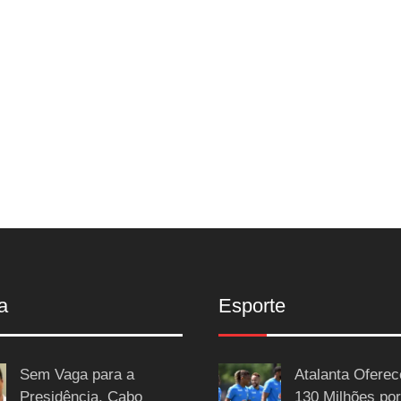
a
Esporte
Sem Vaga para a
Atalanta Ofere
Presidência, Cabo
130 Milhões por