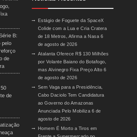
ogo,
Fixa
Estágio de Foguete da SpaceX
Colide com a Lua e Cria Cratera
Série B:
de 18 Metros, Afirma a Nasa
6
 pelo
de agosto de 2026
reforço
Atalanta Oferece R$ 130 Milhões
o de
por Volante Baiano do Botafogo,
ra
mas Alvinegro Fixa Preço Alto
6
de agosto de 2026
Sem Vaga para a Presidência,
 50
Cabo Daciolo Tem Candidatura
te de
ao Governo do Amazonas
Anunciada Pelo Mobiliza
6 de
agosto de 2026
vatização
Homem É Morto a Tiros em
ameaça
Frente a Supermercado no