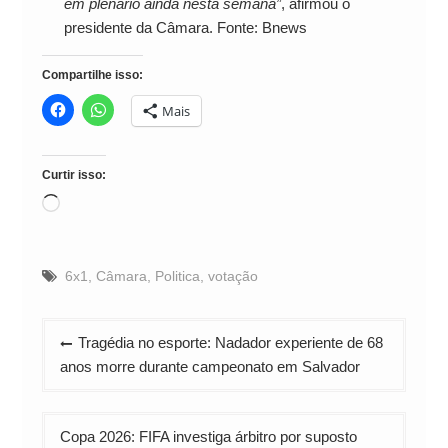
em plenário ainda nesta semana”
, afirmou o
presidente da Câmara. Fonte: Bnews
Compartilhe isso:
Mais
Curtir isso:
Carregando...
6x1
,
Câmara
,
Politica
,
votação
Navegação
Tragédia no esporte: Nadador experiente de 68
de
anos morre durante campeonato em Salvador
Post
Copa 2026: FIFA investiga árbitro por suposto