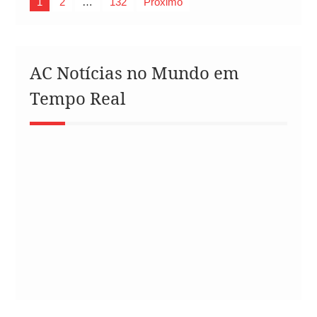
Paginação
1
2
…
132
Próximo
de
posts
AC Notícias no Mundo em
Tempo Real