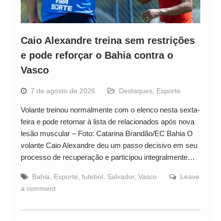
Caio Alexandre treina sem restrições
e pode reforçar o Bahia contra o
Vasco
7 de agosto de 2026
Destaques
,
Esporte
Volante treinou normalmente com o elenco nesta sexta-
feira e pode retornar à lista de relacionados após nova
lesão muscular – Foto: Catarina Brandão/EC Bahia O
volante Caio Alexandre deu um passo decisivo em seu
processo de recuperação e participou integralmente…
Bahia
,
Esporte
,
futebol
,
Salvador
,
Vasco
Leave
a comment