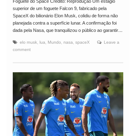
Foguete do Space Crédito: Reprodução Um estágio
superior de um foguete Falcon 9, fabricado pela
SpaceX do bilionário Elon Musk, colidiu de forma não
planejada contra a superfície lunar. A confirmação foi
dada pela Nasa, que tranquilizou o público ao garantir…
elo musk
,
lua
,
Mundo
,
nasa
,
spaceX
Leave a
comment