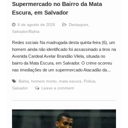
Supermercado no Bairro da Mata
Escura, em Salvador
6 de agosto de 2026
Destaques
,
Salvador/Bahia
Redes sociais Na madrugada desta quinta-feira (6), um
homem ainda não identificado foi assassinado a tiros na
Avenida Cardeal Avelar Brandão Vilela, situada no
bairro da Mata Escura, em Salvador. O crime ocorreu
nas imediações de um supermercado Atacadão da…
Bahia
,
homem morto
,
mata escura
,
Policia
,
Salvador
Leave a comment