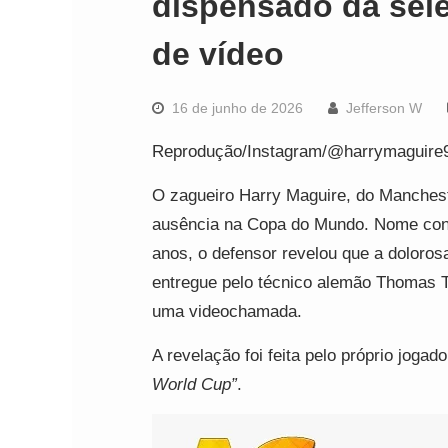
dispensado da sel
de vídeo
16 de junho de 2026
Jefferson W
Reprodução/Instagram/@harrymaguire
O zagueiro Harry Maguire, do Mancheste
ausência na Copa do Mundo. Nome const
anos, o defensor revelou que a dolorosa n
entregue pelo técnico alemão Thomas T
uma videochamada.
A revelação foi feita pelo próprio joga
World Cup”
.