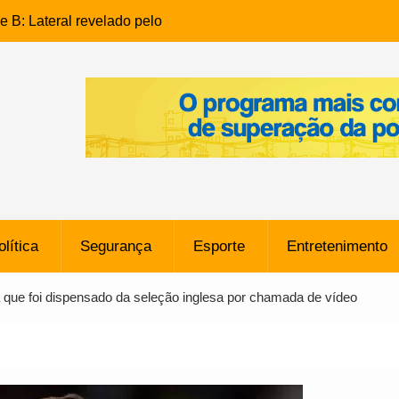
e B: Lateral revelado pelo
rço do Novorizontino de
o policial na Bahia prende 14
e ligada a ‘Zói de Gato’, do
o
 Conheça a trajetória do
no do Pará envolvido em
 de Freitas: Homem é
olítica
Segurança
Esporte
Entretenimento
 bairro Caji
órico Criminal: Influenciadora
la que foi dispensado da seleção inglesa por chamada de vídeo
a no Rio por Suspeita de
os de “Esquisito” após
e Dívida de R$ 80 Milhões