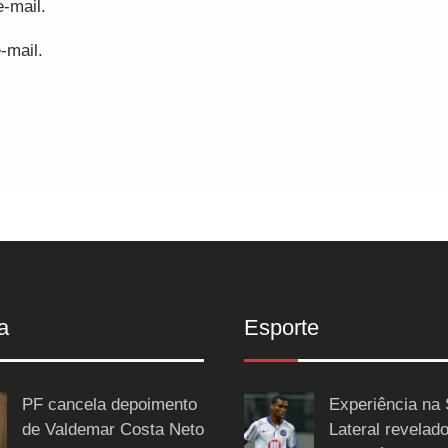
-mail.
-mail.
a
Esporte
PF cancela depoimento
Experiência na 
de Valdemar Costa Neto
Lateral revelado