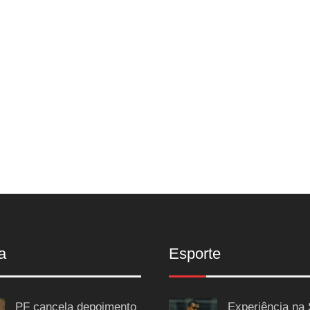
a
Esporte
PF cancela depoimento
Experiência na 