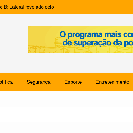
e B: Lateral revelado pelo
rço do Novorizontino de
o policial na Bahia prende 14
e ligada a ‘Zói de Gato’, do
o
 Conheça a trajetória do
no do Pará envolvido em
 de Freitas: Homem é
olítica
Segurança
Esporte
Entretenimento
 bairro Caji
órico Criminal: Influenciadora
a no Rio por Suspeita de
os de “Esquisito” após
e Dívida de R$ 80 Milhões