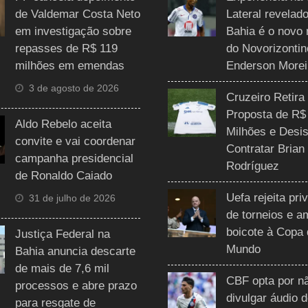
de Valdemar Costa Neto
Lateral revelado
em investigação sobre
Bahia é o novo 
repasses de R$ 119
do Novorizontin
milhões em emendas
Enderson Morei
3 de agosto de 2026
Cruzeiro Retira
Proposta de R$
Aldo Rebelo aceita
Milhões e Desis
convite e vai coordenar
Contratar Brian
campanha presidencial
Rodríguez
de Ronaldo Caiado
Uefa rejeita pri
31 de julho de 2026
de torneios e 
boicote à Copa
Justiça Federal na
Mundo
Bahia anuncia descarte
de mais de 7,6 mil
CBF opta por n
processos e abre prazo
divulgar áudio 
para resgate de