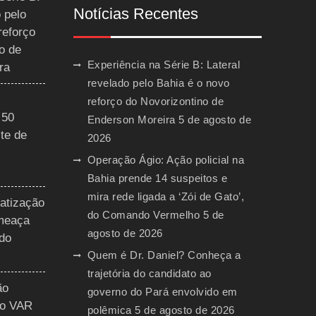
Notícias Recentes
 pelo
reforço
o de
Experiência na Série B: Lateral
ra
revelado pelo Bahia é o novo
reforço do Novorizontino de
 50
Enderson Moreira
5 de agosto de
te de
2026
Operação Ágio: Ação policial na
Bahia prende 14 suspeitos e
mira rede ligada a ‘Zói de Gato’,
vatização
do Comando Vermelho
5 de
ameaça
agosto de 2026
 do
Quem é Dr. Daniel? Conheça a
trajetória do candidato ao
ão
governo do Pará envolvido em
do VAR
polêmica
5 de agosto de 2026