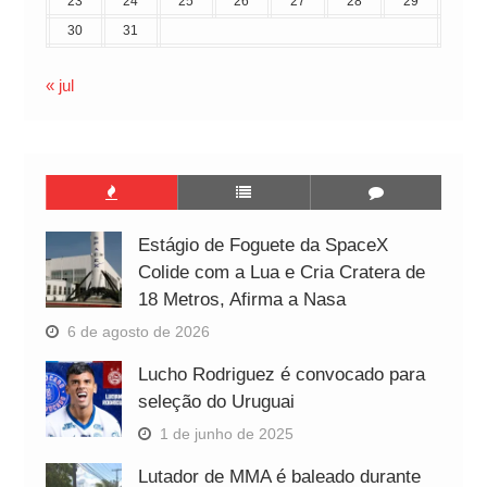
23
24
25
26
27
28
29
30
31
« jul
Estágio de Foguete da SpaceX
Colide com a Lua e Cria Cratera de
18 Metros, Afirma a Nasa
6 de agosto de 2026
Lucho Rodriguez é convocado para
seleção do Uruguai
1 de junho de 2025
Lutador de MMA é baleado durante