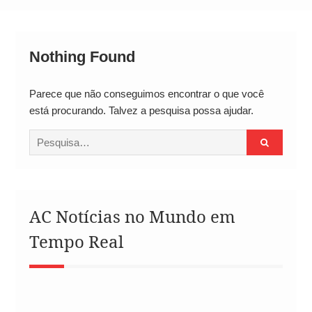
Operação Ágio: Ação policial na Bahia prende 14
suspeitos e mira rede ligada a ‘Zói de Gato’, do
Comando Vermelho
Nothing Found
Parece que não conseguimos encontrar o que você
está procurando. Talvez a pesquisa possa ajudar.
Procurar
por:
AC Notícias no Mundo em
Tempo Real