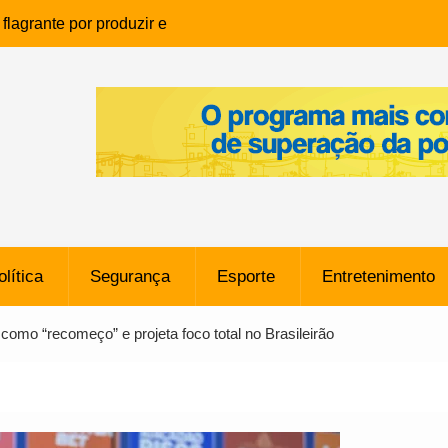
lagrante por produzir e
ia infantil em Eunápolis
ho é denunciado ao Ministério
bia após comentário
cantor
que morreu após ataque
ressão judicial por doação de
na sem restrições e pode
ntra o Vasco
olítica
Segurança
Esporte
Entretenimento
e da SpaceX Colide com a Lua
8 Metros, Afirma a Nasa
omo “recomeço” e projeta foco total no Brasileirão
$ 130 Milhões por Volante
, mas Alvinegro Fixa Preço