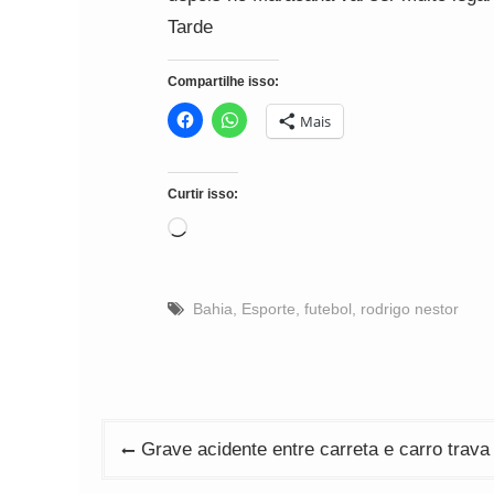
Tarde
Compartilhe isso:
Mais
Curtir isso:
Carregando...
Bahia
,
Esporte
,
futebol
,
rodrigo nestor
Navegação
Grave acidente entre carreta e carro trava
de