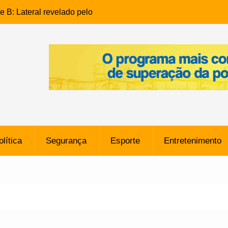
e B: Lateral revelado pelo
rço do Novorizontino de
o policial na Bahia prende 14
e ligada a ‘Zói de Gato’, do
o
 Conheça a trajetória do
no do Pará envolvido em
 de Freitas: Homem é
olítica
Segurança
Esporte
Entretenimento
 bairro Caji
órico Criminal: Influenciadora
a no Rio por Suspeita de
os de “Esquisito” após
e Dívida de R$ 80 Milhões