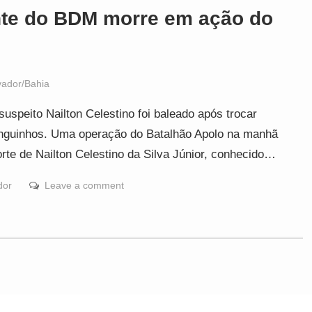
te do BDM morre em ação do
vador/Bahia
speito Nailton Celestino foi baleado após trocar
Manguinhos. Uma operação do Batalhão Apolo na manhã
orte de Nailton Celestino da Silva Júnior, conhecido…
dor
Leave a comment