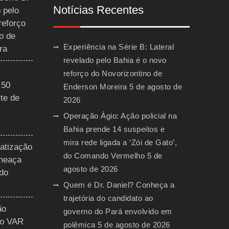
Notícias Recentes
 pelo
reforço
o de
Experiência na Série B: Lateral
ra
revelado pelo Bahia é o novo
reforço do Novorizontino de
 50
Enderson Moreira
5 de agosto de
te de
2026
Operação Ágio: Ação policial na
Bahia prende 14 suspeitos e
mira rede ligada a ‘Zói de Gato’,
vatização
do Comando Vermelho
5 de
ameaça
agosto de 2026
 do
Quem é Dr. Daniel? Conheça a
trajetória do candidato ao
ão
governo do Pará envolvido em
do VAR
polêmica
5 de agosto de 2026