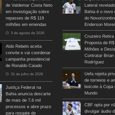
de Valdemar Costa Neto
Lateral revelado
em investigação sobre
Bahia é o novo 
repasses de R$ 119
do Novorizontin
milhões em emendas
Enderson Morei
3 de agosto de 2026
Cruzeiro Retira
Proposta de R$
Aldo Rebelo aceita
Milhões e Desis
convite e vai coordenar
Contratar Brian
campanha presidencial
Rodríguez
de Ronaldo Caiado
Uefa rejeita pri
31 de julho de 2026
de torneios e 
boicote à Copa
Justiça Federal na
Mundo
Bahia anuncia descarte
de mais de 7,6 mil
CBF opta por n
processos e abre prazo
divulgar áudio 
para resgate de