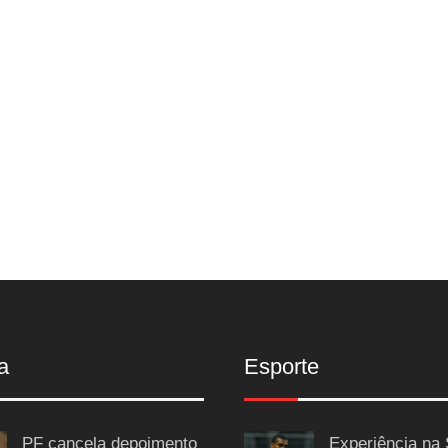
a
Esporte
PF cancela depoimento
Experiência na 