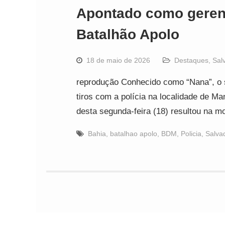
Apontado como geren
Batalhão Apolo
18 de maio de 2026
Destaques
,
Sal
reprodução Conhecido como “Nana”, o su
tiros com a polícia na localidade de 
desta segunda-feira (18) resultou na m
Bahia
,
batalhao apolo
,
BDM
,
Policia
,
Salva