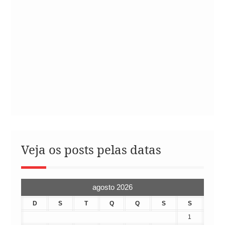
Veja os posts pelas datas
agosto 2026
D
S
T
Q
Q
S
S
1