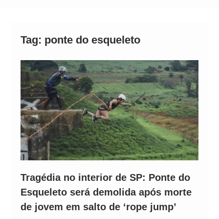
Operação Ágio: Ação policial na Bahia prende 14
suspeitos e mira rede ligada a ‘Zói de Gato’, do
Comando Vermelho
Tag:
ponte do esqueleto
Tragédia no interior de SP: Ponte do
Esqueleto será demolida após morte
de jovem em salto de ‘rope jump’