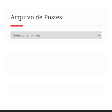
Arquivo de Postes
Arquivo
de
Postes