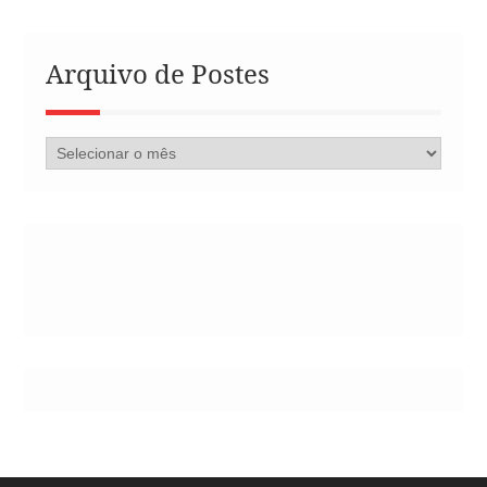
Arquivo de Postes
Arquivo
de
Postes