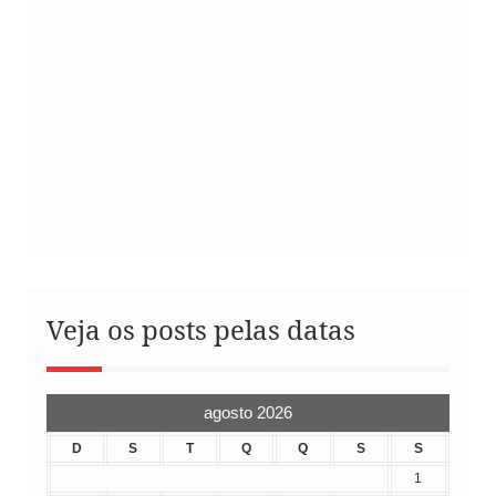
Veja os posts pelas datas
agosto 2026
D
S
T
Q
Q
S
S
1