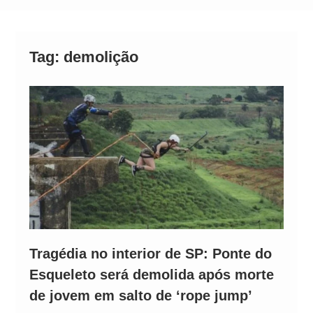
Operação Ágio: Ação policial na Bahia prende 14
suspeitos e mira rede ligada a ‘Zói de Gato’, do
Comando Vermelho
Tag:
demolição
Tragédia no interior de SP: Ponte do
Esqueleto será demolida após morte
de jovem em salto de ‘rope jump’