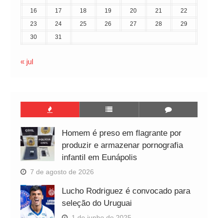
16
17
18
19
20
21
22
23
24
25
26
27
28
29
30
31
« jul
Homem é preso em flagrante por
produzir e armazenar pornografia
infantil em Eunápolis
7 de agosto de 2026
Lucho Rodriguez é convocado para
seleção do Uruguai
1 de junho de 2025