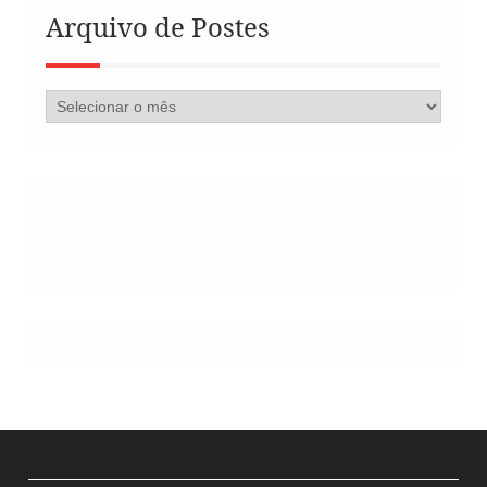
Arquivo de Postes
Arquivo
de
Postes