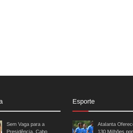
a
Esporte
Sem Vaga para a
Atalanta Ofere
Presidência, Cabo
130 Milhões por