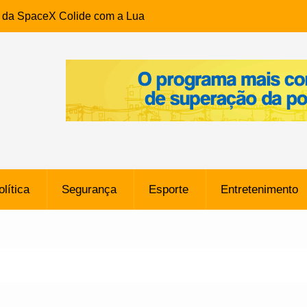
e da SpaceX Colide com a Lua
8 Metros, Afirma a Nasa
$ 130 Milhões por Volante
, mas Alvinegro Fixa Preço
residência, Cabo Daciolo Tem
verno do Amazonas Anunciada
ros em Frente a
airro da Mata Escura, em
olítica
Segurança
Esporte
Entretenimento
e B: Lateral revelado pelo
rço do Novorizontino de
o policial na Bahia prende 14
e ligada a ‘Zói de Gato’, do