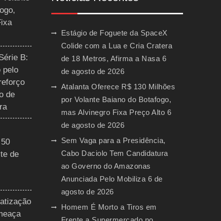
ogo,
Fixa
Estágio de Foguete da SpaceX
Colide com a Lua e Cria Cratera
Série B:
de 18 Metros, Afirma a Nasa
6
 pelo
de agosto de 2026
reforço
Atalanta Oferece R$ 130 Milhões
o de
por Volante Baiano do Botafogo,
ra
mas Alvinegro Fixa Preço Alto
6
de agosto de 2026
Sem Vaga para a Presidência,
 50
Cabo Daciolo Tem Candidatura
te de
ao Governo do Amazonas
Anunciada Pelo Mobiliza
6 de
agosto de 2026
vatização
Homem É Morto a Tiros em
ameaça
Frente a Supermercado no