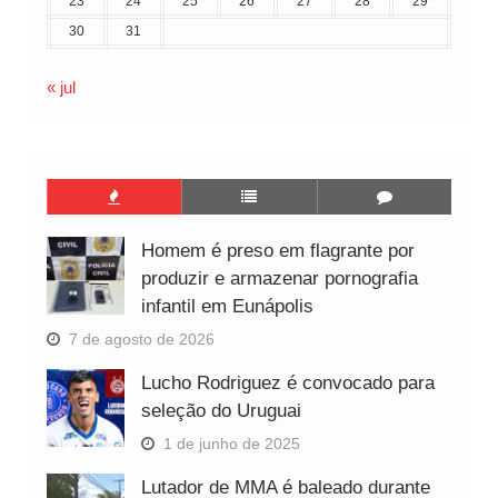
23
24
25
26
27
28
29
30
31
« jul
Homem é preso em flagrante por
produzir e armazenar pornografia
infantil em Eunápolis
7 de agosto de 2026
Lucho Rodriguez é convocado para
seleção do Uruguai
1 de junho de 2025
Lutador de MMA é baleado durante