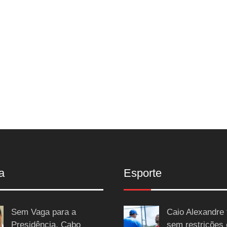
a
Esporte
Sem Vaga para a
Caio Alexandre 
Presidência, Cabo
sem restrições