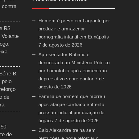
a contra
Homem é preso em flagrante por
ce R$
produzir e armazenar
 Volante
pornografia infantil em Eunápolis
ogo,
7 de agosto de 2026
Fixa
Apresentador Ratinho é
denunciado ao Ministério Público
por homofobia após comentário
Série B:
depreciativo sobre cantor
7 de
 pelo
agosto de 2026
reforço
Família de homem que morreu
o de
ra
após ataque cardíaco enfrenta
pressão judicial por doação de
órgãos
7 de agosto de 2026
 50
Caio Alexandre treina sem
te de
restrições e pode reforçar o