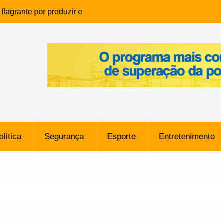
lagrante por produzir e
ia infantil em Eunápolis
ho é denunciado ao Ministério
bia após comentário
cantor
que morreu após ataque
ressão judicial por doação de
na sem restrições e pode
ntra o Vasco
olítica
Segurança
Esporte
Entretenimento
e da SpaceX Colide com a Lua
8 Metros, Afirma a Nasa
$ 130 Milhões por Volante
, mas Alvinegro Fixa Preço