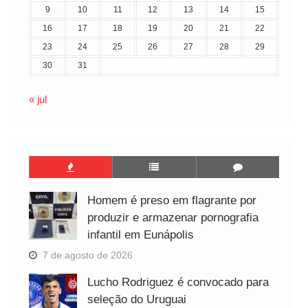
9
10
11
12
13
14
15
16
17
18
19
20
21
22
23
24
25
26
27
28
29
30
31
« jul
Homem é preso em flagrante por
produzir e armazenar pornografia
infantil em Eunápolis
7 de agosto de 2026
Lucho Rodriguez é convocado para
seleção do Uruguai