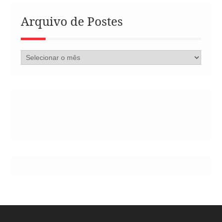
Arquivo de Postes
Arquivo
de
Postes