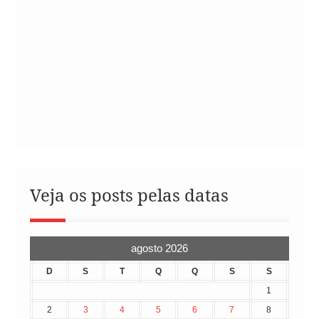
Veja os posts pelas datas
agosto 2026
D
S
T
Q
Q
S
S
1
2
3
4
5
6
7
8