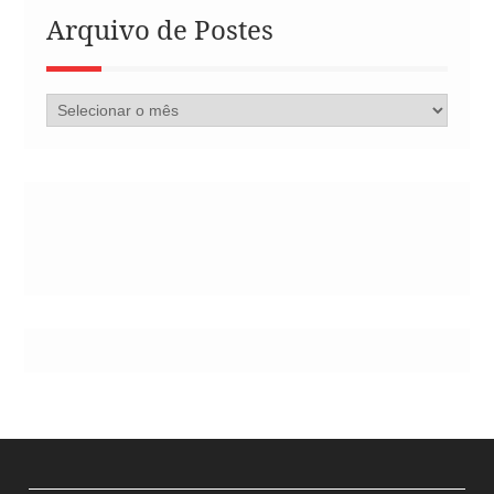
Arquivo de Postes
Arquivo
de
Postes