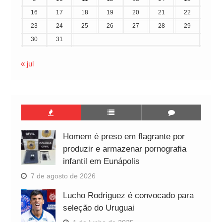
16
17
18
19
20
21
22
23
24
25
26
27
28
29
30
31
« jul
Homem é preso em flagrante por
produzir e armazenar pornografia
infantil em Eunápolis
7 de agosto de 2026
Lucho Rodriguez é convocado para
seleção do Uruguai