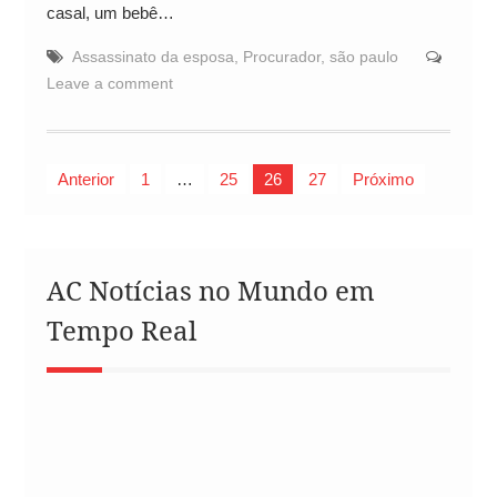
casal, um bebê…
Assassinato da esposa
,
Procurador
,
são paulo
Leave a comment
Paginação
Anterior
1
…
25
26
27
Próximo
de
posts
AC Notícias no Mundo em
Tempo Real