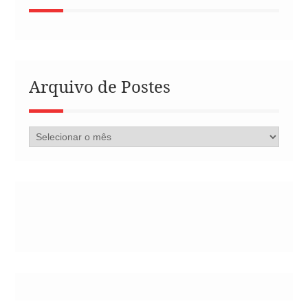
Arquivo de Postes
Arquivo
de
Postes