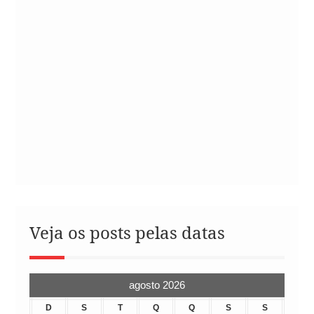
Veja os posts pelas datas
agosto 2026
D
S
T
Q
Q
S
S