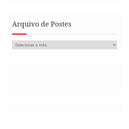
Arquivo de Postes
Arquivo
de
Postes