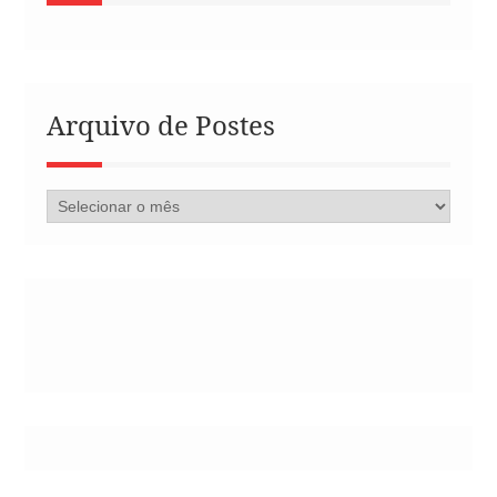
Arquivo de Postes
Arquivo
de
Postes