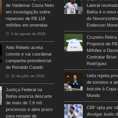
de Valdemar Costa Neto
Lateral revelado
em investigação sobre
Bahia é o novo 
repasses de R$ 119
do Novorizontin
milhões em emendas
Enderson Morei
3 de agosto de 2026
Cruzeiro Retira
Proposta de R$
Aldo Rebelo aceita
Milhões e Desis
convite e vai coordenar
Contratar Brian
campanha presidencial
Rodríguez
de Ronaldo Caiado
Uefa rejeita pri
31 de julho de 2026
de torneios e 
boicote à Copa
Justiça Federal na
Mundo
Bahia anuncia descarte
de mais de 7,6 mil
CBF opta por n
processos e abre prazo
divulgar áudio 
para resgate de