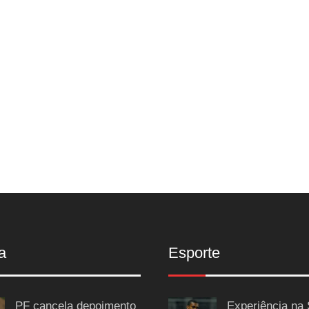
a
Esporte
PF cancela depoimento
Experiência na 