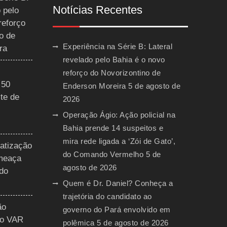
Notícias Recentes
 pelo
reforço
o de
Experiência na Série B: Lateral
ra
revelado pelo Bahia é o novo
reforço do Novorizontino de
 50
Enderson Moreira
5 de agosto de
te de
2026
Operação Ágio: Ação policial na
Bahia prende 14 suspeitos e
mira rede ligada a ‘Zói de Gato’,
vatização
do Comando Vermelho
5 de
ameaça
agosto de 2026
 do
Quem é Dr. Daniel? Conheça a
trajetória do candidato ao
ão
governo do Pará envolvido em
do VAR
polêmica
5 de agosto de 2026