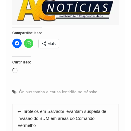
Compartilhe isso:
Mais
Curtir isso:
Carregando...
Ônibus tomba e causa lentidão no trânsito
Navegação
Tiroteios em Salvador levantam suspeita de
de
invasão do BDM em áreas do Comando
Post
Vermelho