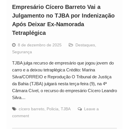
Empresário Cícero Barreto Vai a
Julgamento no TJBA por Indenização
Após Deixar Ex-Namorada
Tetraplégica
8 de dezembro de 2025
Destaques
,
Segurança
TJBA julga recurso de empresário que jogou jovem do
carro e a deixou tetraplégica Crédito: Marina
Silva/CORREIO e Reprodução O Tribunal de Justiça
da Bahia (TJBA) julgará nesta terça-feira (9), na 4ª
Câmara Cível, o recurso do empresário Cícero Leandro
Silva…
cícero barreto
,
Policia
,
TJBA
Leave a
comment