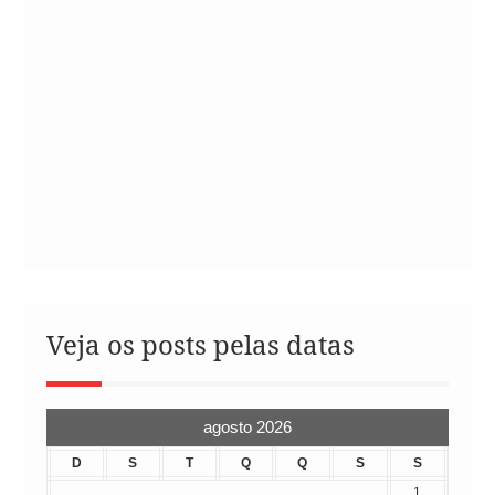
Veja os posts pelas datas
agosto 2026
D
S
T
Q
Q
S
S
1