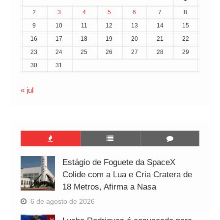
2
3
4
5
6
7
8
9
10
11
12
13
14
15
16
17
18
19
20
21
22
23
24
25
26
27
28
29
30
31
« jul
Estágio de Foguete da SpaceX
Colide com a Lua e Cria Cratera de
18 Metros, Afirma a Nasa
6 de agosto de 2026