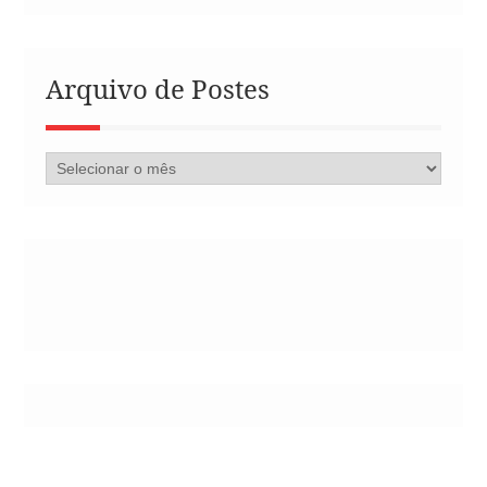
Arquivo de Postes
Arquivo
de
Postes