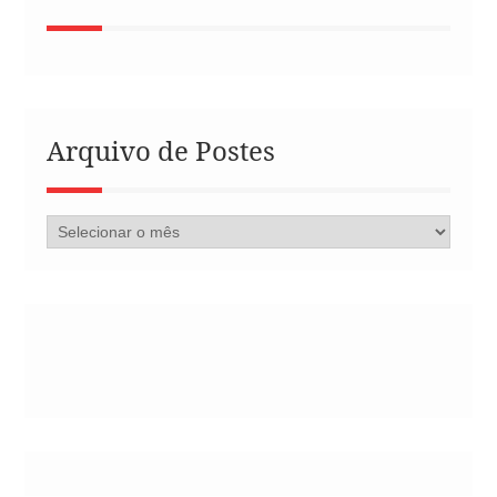
Arquivo de Postes
Arquivo
de
Postes