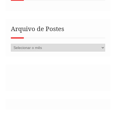
Arquivo de Postes
Arquivo
de
Postes