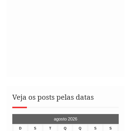
Veja os posts pelas datas
agosto 2026
D
S
T
Q
Q
S
S