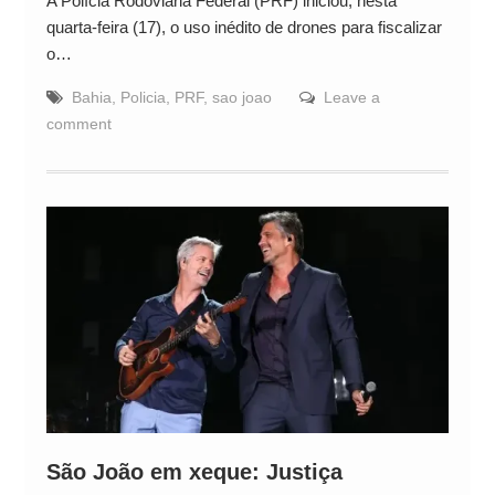
A Polícia Rodoviária Federal (PRF) iniciou, nesta
quarta-feira (17), o uso inédito de drones para fiscalizar
o…
Bahia
,
Policia
,
PRF
,
sao joao
Leave a
comment
São João em xeque: Justiça