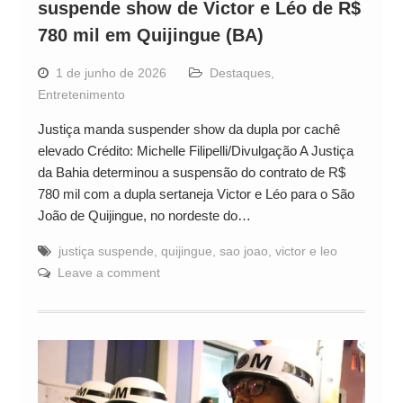
suspende show de Victor e Léo de R$
780 mil em Quijingue (BA)
1 de junho de 2026
Destaques
,
Entretenimento
Justiça manda suspender show da dupla por cachê
elevado Crédito: Michelle Filipelli/Divulgação A Justiça
da Bahia determinou a suspensão do contrato de R$
780 mil com a dupla sertaneja Victor e Léo para o São
João de Quijingue, no nordeste do…
justiça suspende
,
quijingue
,
sao joao
,
victor e leo
Leave a comment