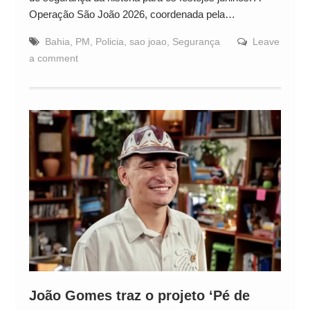
Operação São João 2026, coordenada pela…
Bahia
,
PM
,
Policia
,
sao joao
,
Segurança
Leave
a comment
João Gomes traz o projeto ‘Pé de