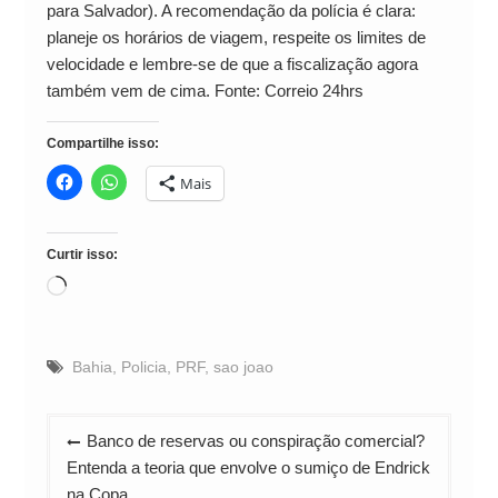
para Salvador). A recomendação da polícia é clara:
planeje os horários de viagem, respeite os limites de
velocidade e lembre-se de que a fiscalização agora
também vem de cima. Fonte: Correio 24hrs
Compartilhe isso:
Mais
Curtir isso:
Carregando...
Bahia
,
Policia
,
PRF
,
sao joao
Navegação
Banco de reservas ou conspiração comercial?
de
Entenda a teoria que envolve o sumiço de Endrick
Post
na Copa