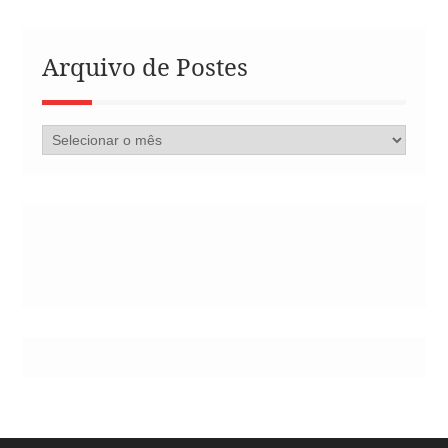
Arquivo de Postes
Arquivo
de
Postes