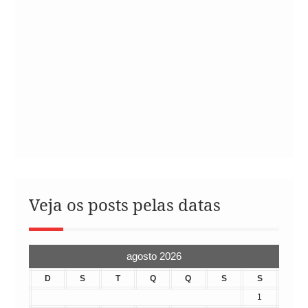
Veja os posts pelas datas
agosto 2026
D
S
T
Q
Q
S
S
1