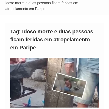
Operação Ágio: Ação policial na Bahia prende 14
Idoso morre e duas pessoas ficam feridas em
suspeitos e mira rede ligada a ‘Zói de Gato’, do
atropelamento em Paripe
Comando Vermelho
Tag:
Idoso morre e duas pessoas
ficam feridas em atropelamento
em Paripe