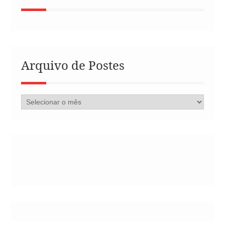
Arquivo de Postes
Arquivo
de
Postes