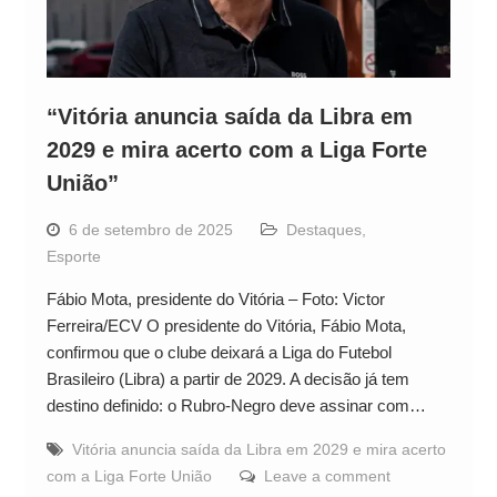
“Vitória anuncia saída da Libra em
2029 e mira acerto com a Liga Forte
União”
6 de setembro de 2025
Destaques
,
Esporte
Fábio Mota, presidente do Vitória – Foto: Victor
Ferreira/ECV O presidente do Vitória, Fábio Mota,
confirmou que o clube deixará a Liga do Futebol
Brasileiro (Libra) a partir de 2029. A decisão já tem
destino definido: o Rubro-Negro deve assinar com…
Vitória anuncia saída da Libra em 2029 e mira acerto
com a Liga Forte União
Leave a comment