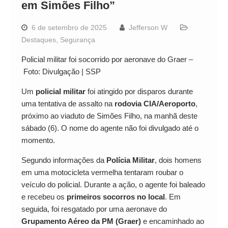
em Simões Filho”
6 de setembro de 2025
Jefferson W
Destaques
,
Segurança
Policial militar foi socorrido por aeronave do Graer –
Foto: Divulgação | SSP
Um
policial militar
foi atingido por disparos durante
uma tentativa de assalto na
rodovia CIA/Aeroporto
,
próximo ao viaduto de Simões Filho, na manhã deste
sábado (6). O nome do agente não foi divulgado até o
momento.
Segundo informações da
Polícia Militar
, dois homens
em uma motocicleta vermelha tentaram roubar o
veículo do policial. Durante a ação, o agente foi baleado
e recebeu os
primeiros socorros no local
. Em
seguida, foi resgatado por uma aeronave do
Grupamento Aéreo da PM (Graer)
e encaminhado ao