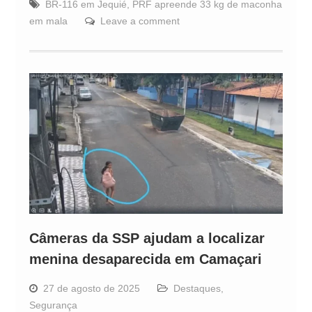
BR-116 em Jequié
,
PRF apreende 33 kg de maconha
em mala
Leave a comment
Câmeras da SSP ajudam a localizar
menina desaparecida em Camaçari
27 de agosto de 2025
Destaques
,
Segurança