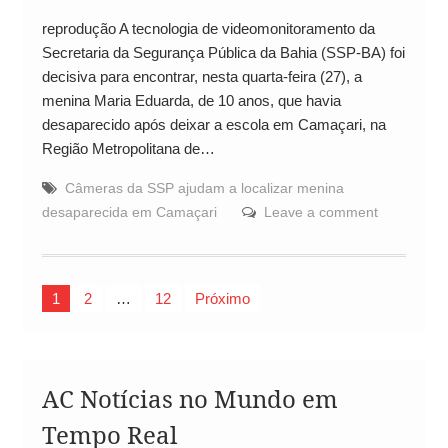
reprodução A tecnologia de videomonitoramento da
Secretaria da Segurança Pública da Bahia (SSP-BA) foi
decisiva para encontrar, nesta quarta-feira (27), a
menina Maria Eduarda, de 10 anos, que havia
desaparecido após deixar a escola em Camaçari, na
Região Metropolitana de…
Câmeras da SSP ajudam a localizar menina
desaparecida em Camaçari
Leave a comment
Paginação
1
2
…
12
Próximo
de
posts
AC Notícias no Mundo em
Tempo Real