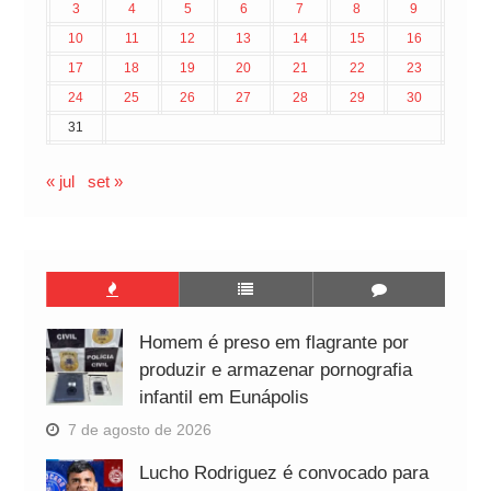
3
4
5
6
7
8
9
10
11
12
13
14
15
16
17
18
19
20
21
22
23
24
25
26
27
28
29
30
31
« jul
set »
Homem é preso em flagrante por
produzir e armazenar pornografia
infantil em Eunápolis
7 de agosto de 2026
Lucho Rodriguez é convocado para