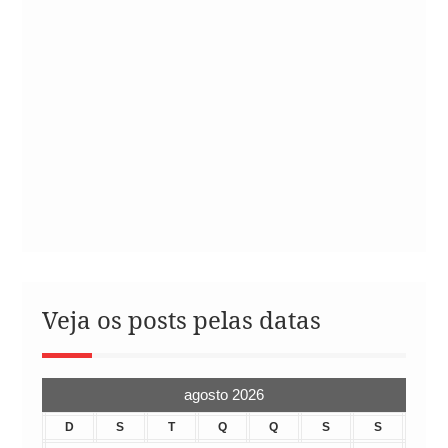
Veja os posts pelas datas
agosto 2026
D
S
T
Q
Q
S
S