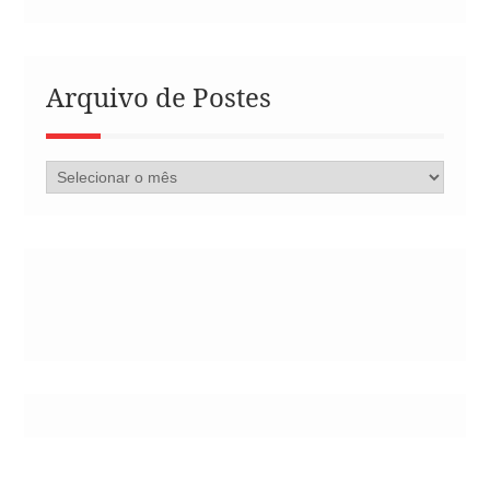
Arquivo de Postes
Arquivo
de
Postes