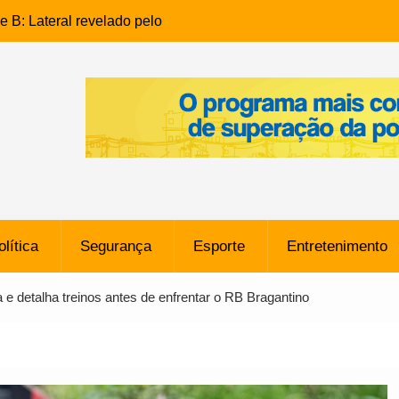
e B: Lateral revelado pelo
rço do Novorizontino de
o policial na Bahia prende 14
e ligada a ‘Zói de Gato’, do
o
 Conheça a trajetória do
no do Pará envolvido em
 de Freitas: Homem é
olítica
Segurança
Esporte
Entretenimento
 bairro Caji
órico Criminal: Influenciadora
a e detalha treinos antes de enfrentar o RB Bragantino
a no Rio por Suspeita de
os de “Esquisito” após
e Dívida de R$ 80 Milhões