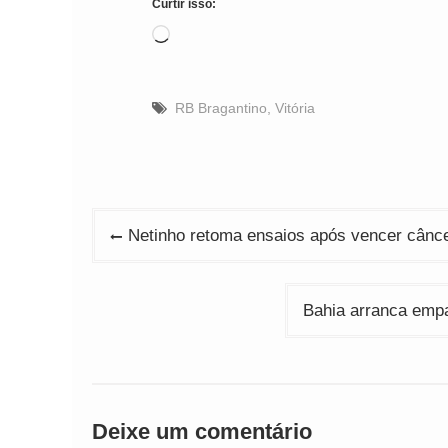
Curtir isso:
Carregando...
RB Bragantino
,
Vitória
Navegação
Netinho retoma ensaios após vencer cânce
de
Post
Bahia arranca emp
Deixe um comentário