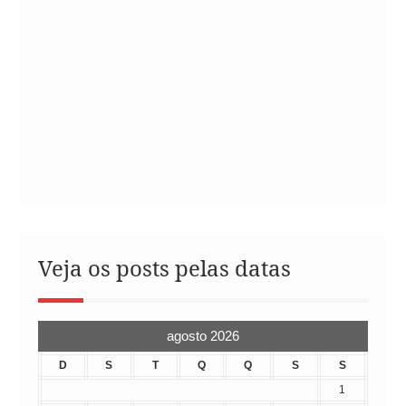
Veja os posts pelas datas
agosto 2026
D
S
T
Q
Q
S
S
1