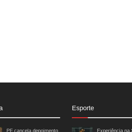
a
Esporte
PF cancela depoimento
Experiência na 