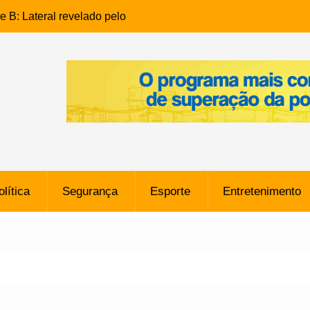
e B: Lateral revelado pelo
rço do Novorizontino de
o policial na Bahia prende 14
e ligada a ‘Zói de Gato’, do
o
 Conheça a trajetória do
no do Pará envolvido em
 de Freitas: Homem é
olítica
Segurança
Esporte
Entretenimento
 bairro Caji
órico Criminal: Influenciadora
a no Rio por Suspeita de
os de “Esquisito” após
e Dívida de R$ 80 Milhões