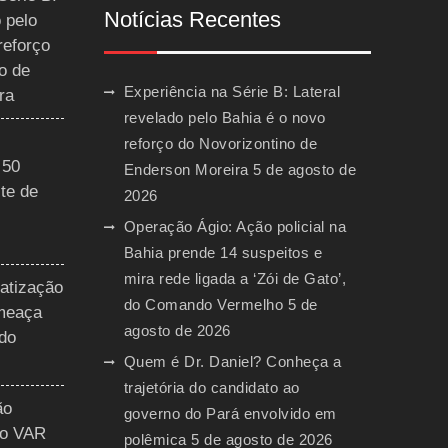
Notícias Recentes
 pelo
reforço
o de
Experiência na Série B: Lateral
ra
revelado pelo Bahia é o novo
reforço do Novorizontino de
 50
Enderson Moreira
5 de agosto de
te de
2026
Operação Ágio: Ação policial na
Bahia prende 14 suspeitos e
mira rede ligada a ‘Zói de Gato’,
vatização
do Comando Vermelho
5 de
ameaça
agosto de 2026
 do
Quem é Dr. Daniel? Conheça a
trajetória do candidato ao
ão
governo do Pará envolvido em
do VAR
polêmica
5 de agosto de 2026