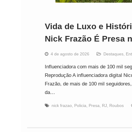
Vida de Luxo e Histór
Nick Frazão É Presa 
4 de agosto de 2026
Destaques
,
Ent
Influenciadora com mais de 100 mil seg
Reprodução A influenciadora digital Ni
Frazão, de mais de 100 mil seguidores, 
da…
nick frazao
,
Policia
,
Presa
,
RJ
,
Roubos