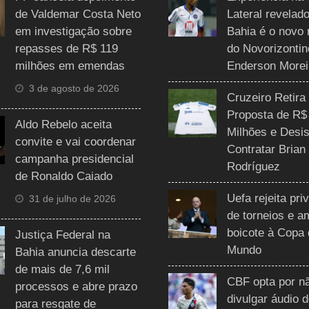
de Valdemar Costa Neto
Lateral revelado
em investigação sobre
Bahia é o novo 
repasses de R$ 119
do Novorizontin
milhões em emendas
Enderson Morei
3 de agosto de 2026
Cruzeiro Retira
Proposta de R$
Aldo Rebelo aceita
Milhões e Desis
convite e vai coordenar
Contratar Brian
campanha presidencial
Rodríguez
de Ronaldo Caiado
Uefa rejeita pri
31 de julho de 2026
de torneios e 
boicote à Copa
Justiça Federal na
Mundo
Bahia anuncia descarte
de mais de 7,6 mil
CBF opta por n
processos e abre prazo
divulgar áudio 
para resgate de