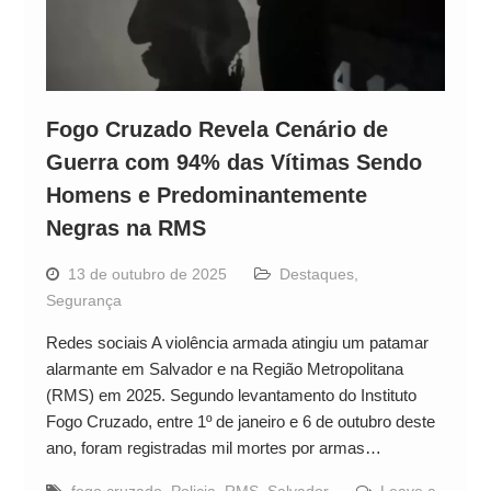
Fogo Cruzado Revela Cenário de
Guerra com 94% das Vítimas Sendo
Homens e Predominantemente
Negras na RMS
13 de outubro de 2025
Destaques
,
Segurança
Redes sociais A violência armada atingiu um patamar
alarmante em Salvador e na Região Metropolitana
(RMS) em 2025. Segundo levantamento do Instituto
Fogo Cruzado, entre 1º de janeiro e 6 de outubro deste
ano, foram registradas mil mortes por armas…
fogo cruzado
,
Policia
,
RMS
,
Salvador
Leave a