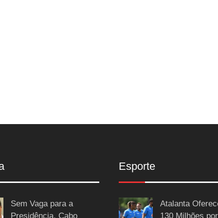
a
Esporte
Sem Vaga para a
Atalanta Ofere
Presidência, Cabo
130 Milhões por