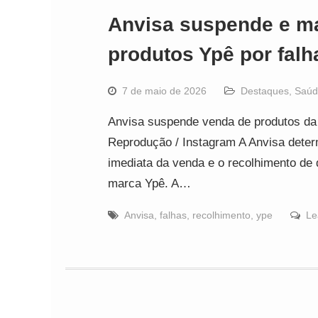
Anvisa suspende e ma
produtos Ypê por falh
7 de maio de 2026
Destaques
,
Saúd
Anvisa suspende venda de produtos da m
Reprodução / Instagram A Anvisa determ
imediata da venda e o recolhimento de 
marca Ypê. A…
Anvisa
,
falhas
,
recolhimento
,
ype
Le