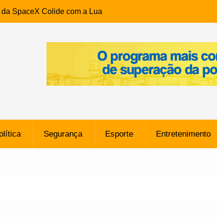
e da SpaceX Colide com a Lua
8 Metros, Afirma a Nasa
$ 130 Milhões por Volante
, mas Alvinegro Fixa Preço
residência, Cabo Daciolo Tem
verno do Amazonas Anunciada
ros em Frente a
airro da Mata Escura, em
olítica
Segurança
Esporte
Entretenimento
e B: Lateral revelado pelo
rço do Novorizontino de
o policial na Bahia prende 14
e ligada a ‘Zói de Gato’, do