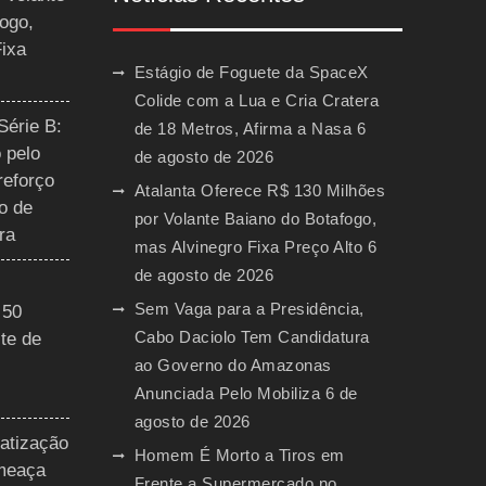
ogo,
Fixa
Estágio de Foguete da SpaceX
Colide com a Lua e Cria Cratera
Série B:
de 18 Metros, Afirma a Nasa
6
 pelo
de agosto de 2026
reforço
Atalanta Oferece R$ 130 Milhões
o de
por Volante Baiano do Botafogo,
ra
mas Alvinegro Fixa Preço Alto
6
de agosto de 2026
Sem Vaga para a Presidência,
 50
Cabo Daciolo Tem Candidatura
te de
ao Governo do Amazonas
Anunciada Pelo Mobiliza
6 de
agosto de 2026
vatização
Homem É Morto a Tiros em
ameaça
Frente a Supermercado no