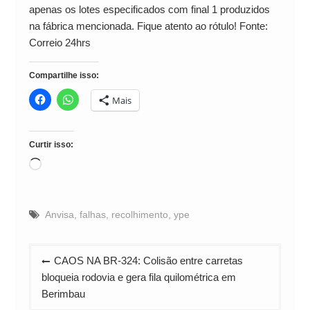
apenas os lotes especificados com final 1 produzidos
na fábrica mencionada. Fique atento ao rótulo! Fonte:
Correio 24hrs
Compartilhe isso:
Mais
Curtir isso:
Carregando...
Anvisa
,
falhas
,
recolhimento
,
ype
Navegação
CAOS NA BR-324: Colisão entre carretas
de
bloqueia rodovia e gera fila quilométrica em
Post
Berimbau