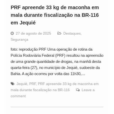
PRF apreende 33 kg de maconha em
mala durante fiscalização na BR-116
em Jequié
27 de agosto de 2025
Destaques
,
Segurança
foto: reprodução PRF Uma operação de rotina da
Polícia Rodoviária Federal (PRF) resultou na apreensão
de uma grande quantidade de drogas, na manhã desta
quarta-feira (27), no município de Jequié, sudoeste da
Bahia. A ação ocorreu por volta das 11h30,…
Jequié
,
PRF
,
PRF apreende 33 kg de maconha em
mala durante fiscalização na BR-116
Leave a
comment